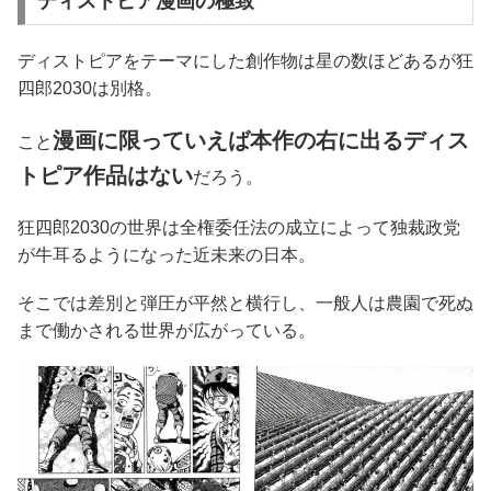
ディストピア漫画の極致
ディストピアをテーマにした創作物は星の数ほどあるが狂
四郎2030は別格。
漫画に限っていえば本作の右に出るディス
こと
トピア作品はない
だろう。
狂四郎2030の世界は全権委任法の成立によって独裁政党
が牛耳るようになった近未来の日本。
そこでは差別と弾圧が平然と横行し、一般人は農園で死ぬ
まで働かされる世界が広がっている。