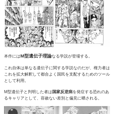
M型遺伝子理論
本作には
なる学説が登場する。
これ自体は単なる遺伝子に関する学説なのだが、権力者は
これを拡大解釈して都合よく国民を支配するためのツール
として利用。
M型遺伝子と判明した者は
国家反逆病
を発症する恐れのあ
るキャリアとして、容赦ない差別と偏見に晒される。