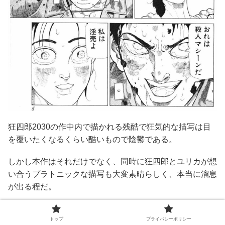
狂四郎2030の作中内で描かれる残酷で狂気的な描写は目
を覆いたくなるくらい酷いもので陰鬱である。
しかし本作はそれだけでなく、同時に狂四郎とユリカが想
い合うプラトニックな描写も大変素晴らしく、本当に溜息
が出る程だ。
これほどまで人間の二面性、善と悪を濃密に描いている漫
トップ
プライバシーポリシー
画を自分は他に知らない。