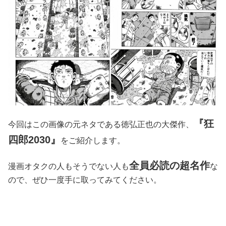
『狂
今回はこの画像の元ネタである徳弘正也の大傑作、
四郎2030』
をご紹介します。
全員必読の超名作
漫画オタクの人もそうでない人も
な
ので、ぜひ一度手に取ってみてください。