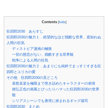
Contents
[
hide
]
狂四郎2030 あらすじ
狂四郎2030の魅力１．絶望的なほど残酷な世界、底知れぬ
人間の狂気
ディストピア漫画の極致
一切の慈悲がない、残酷すぎる世界観
戦争による人間の狂気
狂四郎2030の魅力２．あまりにも純粋でまっすぐすぎる狂
四郎とユリカの愛
その他 狂四郎2030の見どころ
喜怒哀楽を極限まで突き詰めたキャラクターの表情
徳弘正也の画風とぴったりハマった狂四郎2030の世界
観
シリアスシーンでも唐突に挟まれるギャグ描写
狂四郎2030 まとめ