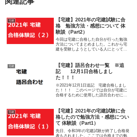
関連記事
【宅建】2021年の宅建試験に合
宅建
格 勉強方法・感想について 体
験談（Part2）
今回は宅建に合格した自分が行った勉強
方法についてまとめました。これから宅
建を受験しようとしている人にとって何
かの参考になれば幸いです。
【宅建】語呂合わせ一覧 ※追
宅建
記 12月1日合格しまし
た！！！
※2021年12月1日追記 宅建合格しまし
た！！！ このページでは自分が宅建に
合格するために使用した語呂合わせにつ
いてご紹介します。マジで使えるので参
考にしてみてください。
【宅建】2021年の宅建試験に合
宅建
格したので勉強方法・感想につい
て 体験談（Part1）
先日、令和3年の宅建試験が終了し合格発
表もされました。ここでは合格までの勉