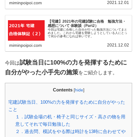
2021.12.01
miminpoipoi.com
【宅建】2021年の宅建試験に合格 勉強方法・
感想について 体験談（Part2）
今回は宅建に合格した自分が行った勉強方法についてまと
めました。これから宅建を受験しようとしている人にとっ
て何かの参考になれば幸いです。
2021.12.02
miminpoipoi.com
試験当日に100%の力を発揮するために
今回は
自分がやった小手先の施策
をご紹介します。
Contents
[
hide
]
宅建試験当日、100%の力を発揮するために自分がやった
こと
１．試験会場の机・椅子と同じサイズ・高さの物を用
意してそれで毎日勉強した
２．過去問、模試をやる際は時計を13時に合わせてや