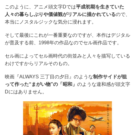
このように、アニメ頭文字Dでは
平成初期を生きていた
人々の暮らしぶりや価値観がリアルに描かれている
ので、
本当にノスタルジックな気分に浸れます。
そして最後にこれが一番重要なのですが、本作はデジタル
が普及する前、1998年の作品なのでセル画作品です。
セル画によってセル画時代の街並みと人々を描写している
わけですからリアルそのもの。
映画『ALWAYS 三丁目の夕日』のような
制作サイドが狙
って作った“まがい物”の「昭和」
のような違和感が頭文字
Dにはありません。