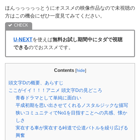
ほんっっっっっとうにオススメの映像作品なので未視聴の
方はこの機会にぜひ一度見てみてください。
U-NEXT
を使えば
無料お試し期間中にタダで視聴
できる
のでおススメです。
Contents
[
hide
]
頭文字Dの概要、あらすじ
ここがイイ！！！アニメ 頭文字Dの見どころ
青春ドラマとして単純に面白い
平成初期を思い出させてくれるノスタルジックな描写
狭いコミュニティでNo1を目指すことへの共感、懐か
しさ
実在する車が実在する峠道で公道バトルを繰り広げる
興奮