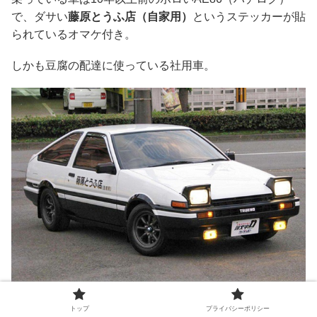
で、ダサい
藤原とうふ店（自家用）
というステッカーが貼
られているオマケ付き。
しかも豆腐の配達に使っている社用車。
とてもじゃありませんが公道バトル用にチューンされた最
トップ
プライバシーポリシー