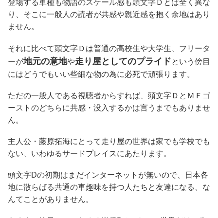
登場する車種も物語のスケール感も頭文字Ｄとは全く異な
り、そこに一般人の読者が共感や親近感を抱く余地はあり
ません。
それに比べて頭文字Ｄは普通の高校生や大学生、フリータ
地元の意地
走り屋としてのプライド
ーが
や
という傍目
にはどうでもいい些細な物の為に必死で頑張ります。
ただの一般人である視聴者からすれば、頭文字ＤとＭＦゴ
ーストのどちらに共感・没入するかは言うまでもありませ
ん。
主人公・藤原拓海にとって走り屋の世界は家でも学校でも
ない、いわゆるサードプレイスにあたります。
頭文字Dの初期はまだインターネットが無いので、日本各
地に散らばる共通の車趣味を持つ人たちと友達になる、な
んてことがありません。