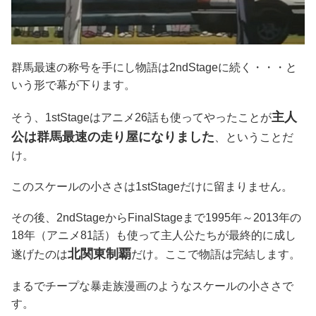
群馬最速の称号を手にし物語は2ndStageに続く・・・と
いう形で幕が下ります。
主人
そう、1stStageはアニメ26話も使ってやったことが
公は群馬最速の走り屋になりました
、ということだ
け。
このスケールの小ささは1stStageだけに留まりません。
その後、2ndStageからFinalStageまで1995年～2013年の
18年（アニメ81話）も使って主人公たちが最終的に成し
北関東制覇
遂げたのは
だけ。ここで物語は完結します。
まるでチープな暴走族漫画のようなスケールの小ささで
す。