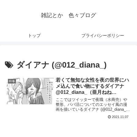
雑記とか 色々ブログ
トップ
プライバシーポリシー
ダイアナ (@012_diana_)
若くて無知な女性を夜の世界にハ
時事
メ込んで食い物にするダイアナ
@012_diana_（亜月ねね
@azuki_nene）のtwitter漫画が
ここではツイッターで夜職（水商売）や
鬼畜で面白い件
整形、パパ活についてのエッセイ風の漫
画を描いているダイアナ (@012_diana_)
についてまとめました。整形、お金、パ
2021.11.07
パ活、といった人間の業をありった詰め
込んだよくばりセットみたいなこの漫
画、面白いです。